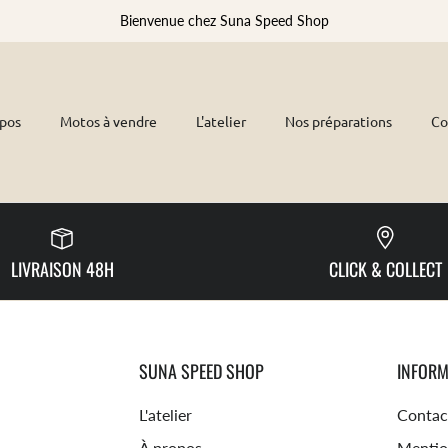
Bienvenue chez Suna Speed Shop
opos
Motos à vendre
L'atelier
Nos préparations
Co
LIVRAISON 48H
CLICK & COLLECT
SUNA SPEED SHOP
INFORM
L'atelier
Contac
À propos
Mentio